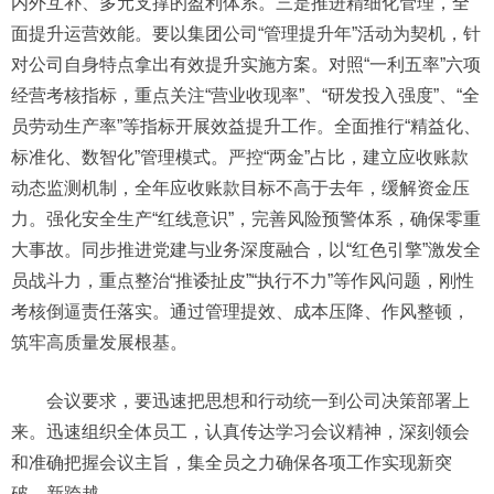
内外互补、多元支撑的盈利体系。三是推进精细化管理，全
面提升运营效能。要以集团公司“管理提升年”活动为契机，针
对公司自身特点拿出有效提升实施方案。对照“一利五率”六项
经营考核指标，重点关注“营业收现率”、“研发投入强度”、“全
员劳动生产率”等指标开展效益提升工作。全面推行“精益化、
标准化、数智化”管理模式。严控“两金”占比，建立应收账款
动态监测机制，全年应收账款目标不高于去年，缓解资金压
力。强化安全生产“红线意识”，完善风险预警体系，确保零重
大事故。同步推进党建与业务深度融合，以“红色引擎”激发全
员战斗力，重点整治“推诿扯皮”“执行不力”等作风问题，刚性
考核倒逼责任落实。通过管理提效、成本压降、作风整顿，
筑牢高质量发展根基。
会议要求，要迅速把思想和行动统一到公司决策部署上
来。迅速组织全体员工，认真传达学习会议精神，深刻领会
和准确把握会议主旨，集全员之力确保各项工作实现新突
破、新跨越。