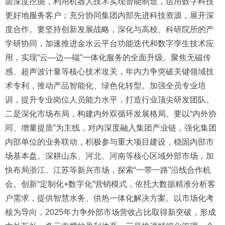
面深度挖掘，利用机器人技术实现智能制造，运用数字科技
更好地服务客户；充分协同集团内部先进科技资源，展开深
度合作。要坚持创新发展战略，深化与高校、科研院所的产
学研协同，加速推进金水云平台功能迭代和数字孪生技术应
用，实现“云—边—端”一体化服务的全面升级。聚焦无磁传
感、超声波计量等核心技术攻关，年内力争突破关键领域技
术专利，推动产品智能化、绿色化转型。加强全员专业培
训，提升专业岗位人员能力水平，打造行业顶尖研发团队。
二是深化市场布局，构建内外双循环发展格局。要以“内外协
同、增量提质”为主线，对内深度融入集团产业链，强化集团
内部单位的业务联动，积极参与重大项目建设，稳固内部市
场基本盘。深耕山东、河北、河南等核心区域外部市场，加
快布局浙江、江苏等新兴市场，探索“一带一路”沿线合作机
会。创新“定制化+数字化”营销模式，依托大数据精准分析客
户需求，提供智慧水务、供热一体化解决方案。以市场化考
核为导向，2025年力争外部市场营收占比取得新突破，形成