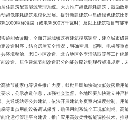
的居住建筑配置能源管理系统。大力推广超低能耗建筑，鼓励政
推动超低能耗建筑规模化发展。提升新建建筑中星级绿色建筑比
耗1000吨标准煤（或电耗500万千瓦时）及以上建筑项目节
织实施能效诊断，全面开展城镇既有建筑摸底调查，建立城市级
确定改造时序，结合房屋安全情况，明确空调、照明、电梯等重
公共环境整治、老旧小区改造、北方地区冬季清洁取暖等工作统
节能改造。居住建筑节能改造部分的能效应达到现行标准规定，
大高效节能家电等设备推广力度，鼓励居民加快淘汰低效落后用
造要求，公示改造信息，加强社会监督。各地区要加快建立并严
房、交通场站等公共建筑，依法开展建筑冬夏室内温度控制、用
电梯等重点用能设备调试保养，确保用能系统全工况低能耗、高
智能化运行管理平台建设，推广应用高效柔性智能调控技术。推