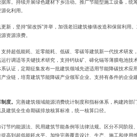
数据库。持续开展绿色建材下乡活动。推广节能型施工设备，统
资源化利用。
机更新，坚持“留改拆”并举，加强老旧建筑修缮改造和保留利用
能源资源浪费。
。
支持超低能耗、近零能耗、低碳、零碳等建筑新一代技术研发
筑运行调适等关键技术研究，支持钙钛矿、碲化镉等薄膜电池技
体系认证，定期征集发布一批建筑领域先进适用节能降碳技术应
碳产业链，培育建筑节能降碳产业领军企业。支持有条件的企业
算制度。
完善建筑领域能源消费统计制度和指标体系，构建跨部
以及建筑全生命期碳排放核算标准，统一核算口径。
修订节约能源法、民用建筑节能条例等法律法规。区分不同阶段
准提高到超低能耗水平。加快完善覆盖设计、生产、施工和使用