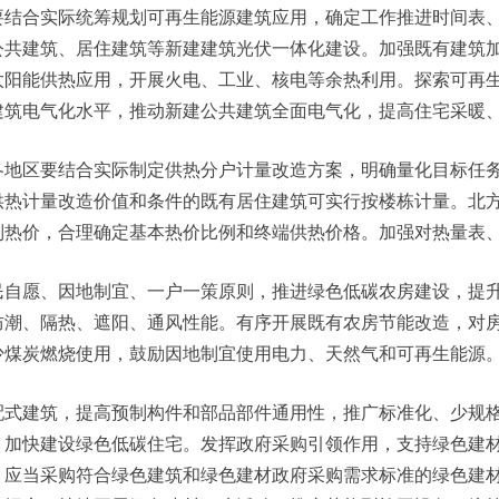
要结合实际统筹规划可再生能源建筑应用，确定工作推进时间表
公共建筑、居住建筑等新建建筑光伏一体化建设。加强既有建筑
太阳能供热应用，开展火电、工业、核电等余热利用。探索可再
建筑电气化水平，推动新建公共建筑全面电气化，提高住宅采暖
各地区要结合实际制定供热分户计量改造方案，明确量化目标任
供热计量改造价值和条件的既有居住建筑可实行按楼栋计量。北
制热价，合理确定基本热价比例和终端供热价格。加强对热量表
民自愿、因地制宜、一户一策原则，推进绿色低碳农房建设，提
防潮、隔热、遮阳、通风性能。有序开展既有农房节能改造，对
少煤炭燃烧使用，鼓励因地制宜使用电力、天然气和可再生能源
配式建筑，提高预制构件和部品部件通用性，推广标准化、少规
，加快建设绿色低碳住宅。发挥政府采购引领作用，支持绿色建
，应当采购符合绿色建筑和绿色建材政府采购需求标准的绿色建